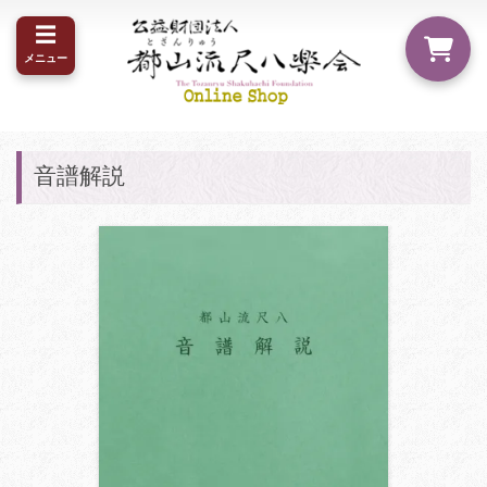
☰
メニュー
音譜解説