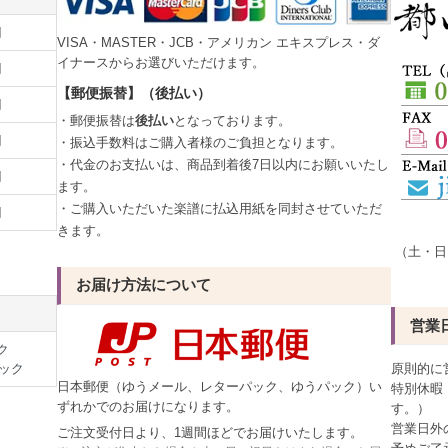
円
VISA・MASTER・JCB・アメリカン エキスプレス・ダ
イナースからお選びいただけます。
円
【郵便振替】（後払い）
円
・郵便振替は
後払い
となっております。
円
・振込手数料はご購入者様のご負担となります。
・代金のお支払いは、商品到着後7日以内にお願いいたし
円
ます。
・ご購入いただいた楽譜に払込用紙を同封させていただ
円
きます。
（土・日
お届け方法について
営業
ク
ック
原則的に
日本郵便（ゆうメール、レターパック、ゆうパック）い
特別休暇
ずれかでのお届けになります。
す。）
営業日外
ご注文受付日より、1週間ほどでお届けいたします。