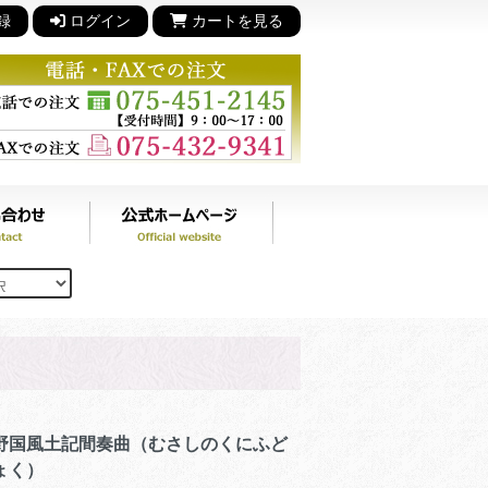
録
ログイン
カートを見る
野国風土記間奏曲（むさしのくにふど
ょく）