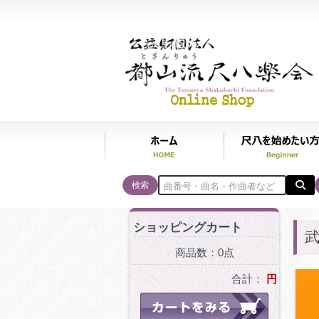
検索
ショッピングカート
商品数：0点
合計：
円