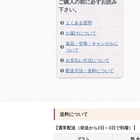
ご購入の前に必ずお読み
下さい。
よくある質問
お届けについて
返品・交換・キャンセルに
ついて
お支払い方法について
配送方法・送料について
送料について
【通常配送（発送から2日～3日で到着）】
グラム
料 金