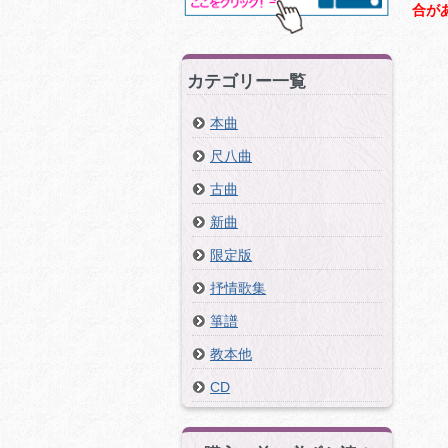
合が
カテゴリー一覧
本曲
尺八曲
古曲
新曲
限定版
抒情歌集
箏譜
教本他
CD