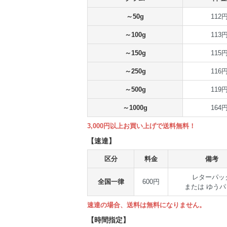
～50g
112
～100g
113
～150g
115
～250g
116
～500g
119
～1000g
164
3,000円以上お買い上げで送料無料！
【速達】
区分
料金
備考
レターパッ
全国一律
600円
または ゆうパ
速達の場合、送料は無料になりません。
【時間指定】