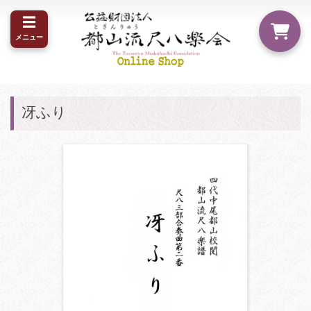
☰
メニュー
冴ふり